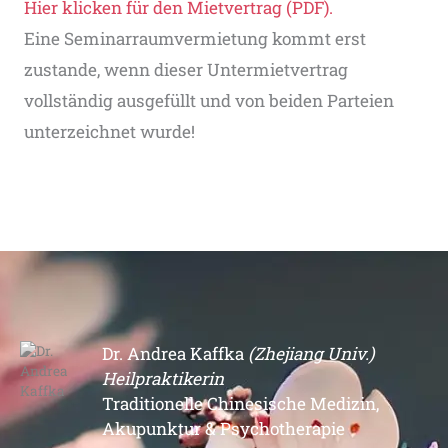
Hier klicken für den Mietvertrag (PDF).
Eine Seminarraumvermietung kommt erst
zustande, wenn dieser Untermietvertrag
vollständig ausgefüllt und von beiden Parteien
unterzeichnet wurde!
Dr. Andrea Kaffka
(Zhejiang Univ.)
Heilpraktikerin
Traditionelle Chinesische Medizin,
Akupunktur & Psychotherapie