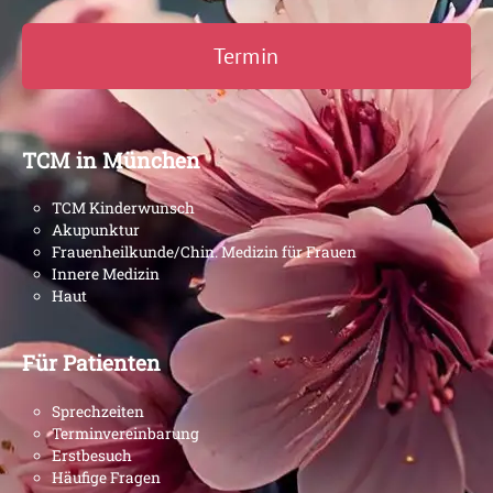
Termin
TCM in München
TCM Kinderwunsch
Akupunktur
Frauenheilkunde/Chin. Medizin für Frauen
Innere Medizin
Haut
Für Patienten
Sprechzeiten
Terminvereinbarung
Erstbesuch
Häufige Fragen