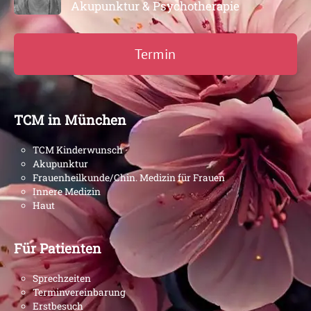
Akupunktur & Psychotherapie
Termin
TCM in München
TCM Kinderwunsch
Akupunktur
Frauenheilkunde/Chin. Medizin für Frauen
Innere Medizin
Haut
Für Patienten
Sprechzeiten
Terminvereinbarung
Erstbesuch