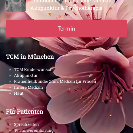
Traditionelle Chinesische Medizin,
Akupunktur & Psychotherapie
Termin
TCM in München
TCM Kinderwunsch
Akupunktur
Frauenheilkunde/Chin. Medizin für Frauen
Innere Medizin
Haut
Für Patienten
Sprechzeiten
Terminvereinbarung