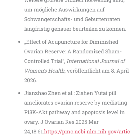
um mögliche Auswirkungen auf
Schwangerschafts- und Geburtenraten
langfristig genauer beurteilen zu können.
„Effect of Acupuncture for Diminished
Ovarian Reserve: A Randomized Sham-
Controlled Trial“,
International Journal of
Women’s Health
, veröffentlicht am 8. April
2026.
Jianzhao Zhen et al.: Zishen Yutai pill
ameliorates ovarian reserve by mediating
PI3K-Akt pathway and apoptosis level in
ovary. J Ovarian Res.2025 Mar
24;18:61.
https://pmc.ncbi.nlm.nih.gov/artic