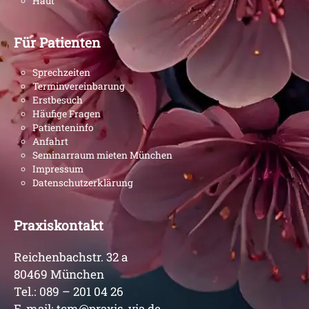
Haut
Für Patienten
Sprechzeiten
Terminvereinbarung
Erstbesuch
Häufige Fragen
Patienteninfo
Anfahrt
Seminarraum mieten München
Impressum
Datenschutzerklärung
Praxiskontakt
Reichenbachstr. 32 a
80469 München
Tel.:
089 – 201 04 26
E-mail:
tcm@praxis-via.de