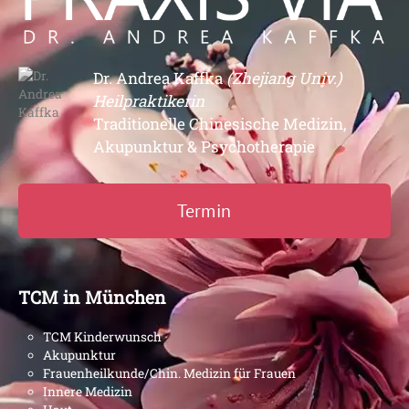
Dr. Andrea Kaffka
(Zhejiang Univ.)
Heilpraktikerin
Traditionelle Chinesische Medizin,
Akupunktur & Psychotherapie
Termin
TCM in München
TCM Kinderwunsch
Akupunktur
Frauenheilkunde/Chin. Medizin für Frauen
Innere Medizin