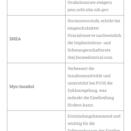
Ovulationsrate steigern​
pmc.ncbi.nlm.nih.gov.
Hormonvorstufe, erhöht bei
eingeschränkter
Ovarialreserve nachweislich
DHEA
die Implantations- und
Schwangerschaftsrate​
rbej.biomedcentral.com.
Verbessert die
Insulinsensitivität und
unterstützt bei PCOS die
Myo-Inositol
Zyklusregelung, was
indirekt die Eizellreifung
fördern kann.
Entzündungshemmend und
wichtig für die
Zellmembranen der Eizellen.