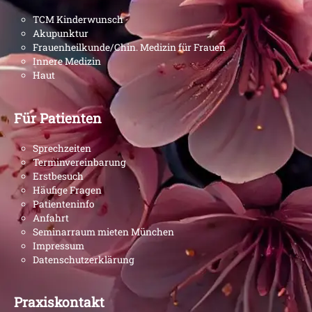
TCM Kinderwunsch
Akupunktur
Frauenheilkunde/Chin. Medizin für Frauen
Innere Medizin
Haut
Für Patienten
Sprechzeiten
Terminvereinbarung
Erstbesuch
Häufige Fragen
Patienteninfo
Anfahrt
Seminarraum mieten München
Impressum
Datenschutzerklärung
Praxiskontakt