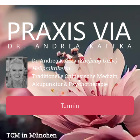
Dr. Andrea Kaffka
(Zhejiang Univ.)
Heilpraktikerin
Traditionelle Chinesische Medizin,
Akupunktur & Psychotherapie
Termin
TCM in München