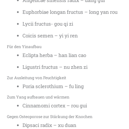
Angelicae sinensis radix – dang gui
Euphorbiae longan fructus – long yan rou
Lycii fructus- gou qi zi
Coicis semen – yi yi ren
Für den Yinaufbau
Eclipta herba – han lian cao
Ligustri fructus – nu zhen zi
Zur Ausleitung von Feuchtigkeit
Poria sclerothium – fu ling
Zum Yang aufbauen und wärmen
Cinnamomi cortex – rou gui
Gegen Osteoporose zur Stärkung der Knochen
Dipsaci radix – xu duan